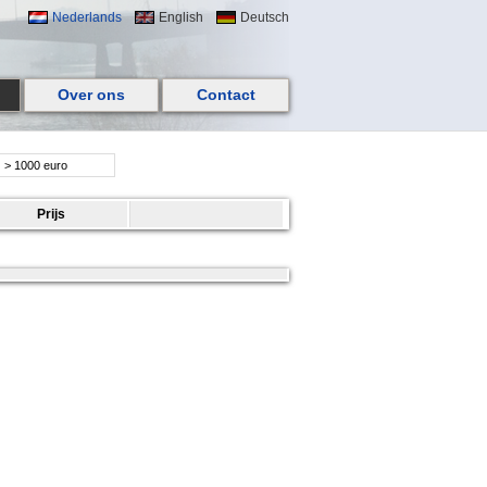
Nederlands
English
Deutsch
Over ons
Contact
:
> 1000 euro
Prijs