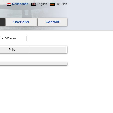
Nederlands
English
Deutsch
Over ons
Contact
:
> 1000 euro
Prijs