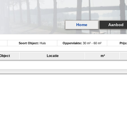
Home
Aanbod
Soort Object:
Huis
Oppervlakte:
30 m² - 60 m²
Prijs
Object
Locatie
m²