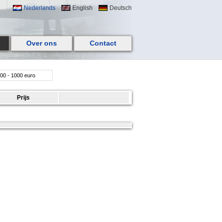
Nederlands
English
Deutsch
Over ons
Contact
00 - 1000 euro
Prijs