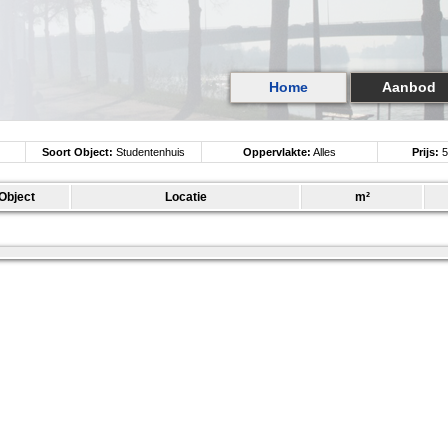
Home
Aanbod
Soort Object:
Studentenhuis
Oppervlakte:
Alles
Prijs:
5
Object
Locatie
m²